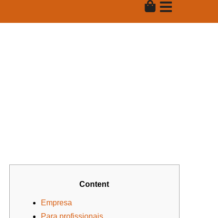
Skip
to
content
Blog Single
Content
Empresa
Para profissionais