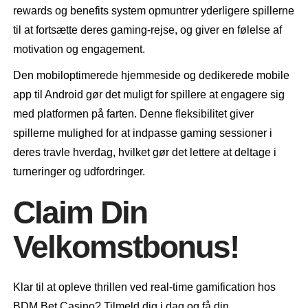
rewards og benefits system opmuntrer yderligere spillerne
til at fortsætte deres gaming-rejse, og giver en følelse af
motivation og engagement.
Den mobiloptimerede hjemmeside og dedikerede mobile
app til Android gør det muligt for spillere at engagere sig
med platformen på farten. Denne fleksibilitet giver
spillerne mulighed for at indpasse gaming sessioner i
deres travle hverdag, hvilket gør det lettere at deltage i
turneringer og udfordringer.
Claim Din
Velkomstbonus!
Klar til at opleve thrillen ved real-time gamification hos
BDM Bet Casino? Tilmeld dig i dag og få din