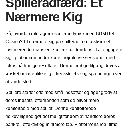
Spilleradfærd: Et
Nærmere Kig
Så, hvordan interagerer spillerne typisk med BDM Bet
Casino? Et nærmere kig på spilleradfærd afslører et
fascinerende mønster. Spillere har tendens til at engagere
sig i platformen under korte, højintense sessioner med
fokus på hurtige resultater. Denne hurtige tilgang drives af
ønsket om øjeblikkelig tilfredsstillelse og spændingen ved
at vinde stort.
Spillere starter ofte med små indsatser og øger gradvist
deres indsats, efterhånden som de bliver mere
komfortable med spillet. Denne kontrollerede
risikovillighed gør det muligt for dem at håndtere deres
bankroll effektivt og minimere tab. Platformens real-time