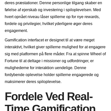
deres præstationer. Denne personlige tilgang skaber en
følelse af ejerskab og investering i spiloplevelsen. Med
hvert opnået niveau låser spillerne op for nye rewards,
fordele og privilegier, hvilket yderligere øger deres
engagement.
Gamification interfacet er designet til at være meget
interaktivt, hvilket giver spillerne mulighed for at engagere
sig med platformen på flere måder. Fra at spinne Wheel of
Fortune til at deltage i missioner og udfordringer, er
mulighederne for interaktion uendelige. Denne
fordybende oplevelse holder spillerne engagerede og
maksimerer deres spiloplevelse.
Fordele Ved Real-
Time Gamification