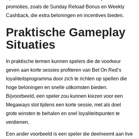
promoties, zoals de Sunday Reload Bonus en Weekly
Cashback, die extra beloningen en incentives bieden.
Praktische Gameplay
Situaties
In praktische termen kunnen spelers die de voorkeur
geven aan korte sessies profiteren van Bet On Red’s
loyaliteitsprogramma door zich te richten op spellen die
hoge beloningen en snelle uitkomsten bieden.
Bijvoorbeeld, een speler zou kunnen kiezen voor een
Megaways slot tijdens een korte sessie, met als doel
grote winsten te behalen en snel loyaliteitspunten te
verdienen.
Een ander voorbeeld is een speler die deelneemt aan live