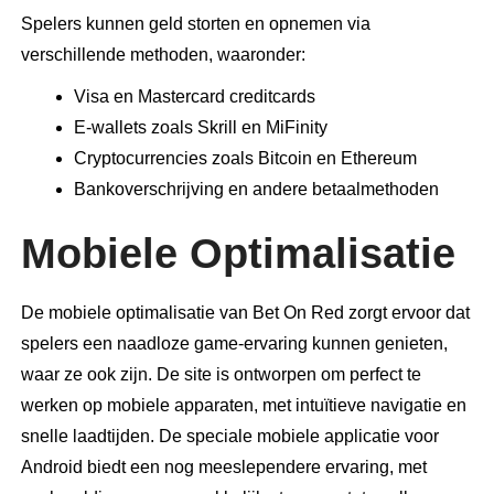
Spelers kunnen geld storten en opnemen via
verschillende methoden, waaronder:
Visa en Mastercard creditcards
E-wallets zoals Skrill en MiFinity
Cryptocurrencies zoals Bitcoin en Ethereum
Bankoverschrijving en andere betaalmethoden
Mobiele Optimalisatie
De mobiele optimalisatie van Bet On Red zorgt ervoor dat
spelers een naadloze game-ervaring kunnen genieten,
waar ze ook zijn. De site is ontworpen om perfect te
werken op mobiele apparaten, met intuïtieve navigatie en
snelle laadtijden. De speciale mobiele applicatie voor
Android biedt een nog meeslependere ervaring, met