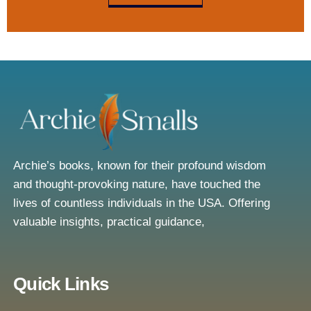
Archie’s books, known for their profound wisdom
and thought-provoking nature, have touched the
lives of countless individuals in the USA. Offering
valuable insights, practical guidance,
Quick Links