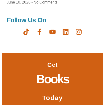
June 10, 2026
No Comments
Follow Us On
T
F
Y
L
I
i
a
o
i
n
k
c
u
n
s
t
e
t
k
t
o
b
u
e
a
k
o
b
d
g
Get
o
e
i
r
k
n
a
Books
-
m
f
Today