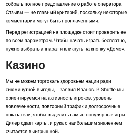
собрать полное представление о работе оператора.
Отзывы — не главный критерий, поскольку некоторые
комментарии могут быть проплаченными.
Перед регистрацией на площадке стоит проверить ее
по всем параметрам. Чтобы начать играть бесплатно,
нужно выбрать аппарат и кликнуть на кнопку «Демо».
Казино
Мы не можем торговать здоровьем нации ради
сиюминутной выгоды, – заявил Иванов. В Shuffle мы
ориентируемся на активность игроков, уровень
вовлеченности, повторный трафик и долгосрочные
показатели, чтобы выделить самые популярные игры.
Дилер сдает карты, и рука с наибольшим значением
считается выигрышной.