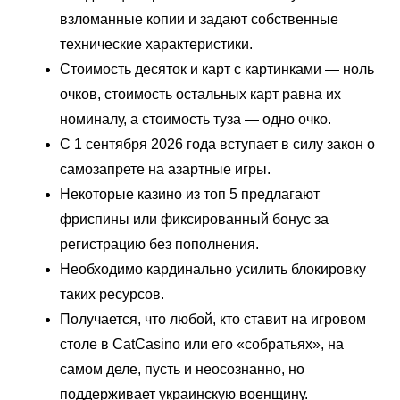
взломанные копии и задают собственные
технические характеристики.
Стоимость десяток и карт с картинками — ноль
очков, стоимость остальных карт равна их
номиналу, а стоимость туза — одно очко.
С 1 сентября 2026 года вступает в силу закон о
самозапрете на азартные игры.
Некоторые казино из топ 5 предлагают
фриспины или фиксированный бонус за
регистрацию без пополнения.
Необходимо кардинально усилить блокировку
таких ресурсов.
Получается, что любой, кто ставит на игровом
столе в CatCasino или его «собратьях», на
самом деле, пусть и неосознанно, но
поддерживает украинскую военщину.