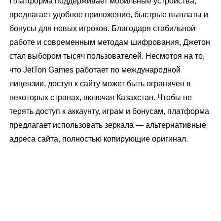
Платформа поддерживает мобильные устройства,
предлагает удобное приложение, быстрые выплаты и
бонусы для новых игроков. Благодаря стабильной
работе и современным методам шифрования, Джетон
стал выбором тысяч пользователей. Несмотря на то,
что JetTon Games работает по международной
лицензии, доступ к сайту может быть ограничен в
некоторых странах, включая Казахстан. Чтобы не
терять доступ к аккаунту, играм и бонусам, платформа
предлагает использовать зеркала — альтернативные
адреса сайта, полностью копирующие оригинал.