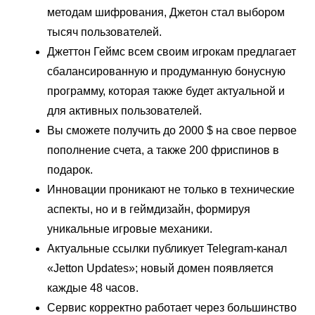
методам шифрования, Джетон стал выбором
тысяч пользователей.
Джеттон Геймс всем своим игрокам предлагает
сбалансированную и продуманную бонусную
программу, которая также будет актуальной и
для активных пользователей.
Вы сможете получить до 2000 $ на свое первое
пополнение счета, а также 200 фриспинов в
подарок.
Инновации проникают не только в технические
аспекты, но и в геймдизайн, формируя
уникальные игровые механики.
Актуальные ссылки публикует Telegram-канал
«Jetton Updates»; новый домен появляется
каждые 48 часов.
Сервис корректно работает через большинство