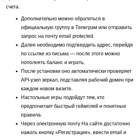
счета.
Дополнительно можно обратиться в
официальную группу в Телеграм или отправить
запрос на почту email protected.
Далее необходимо подтвердить адрес, перейдя
по ссылке из письма — после этого можно
пополнять баланс и играть.
После установки оно автоматически проверяет
API-узел зеркал, подставляя рабочий домен при
каждом новом визите.
Настольные игры подойдут тем, кто
предпочитает быстрый геймплей и понятные
правила.
Через электронную почту На сайте достаточно
нажать кнопку «Регистрация», ввести email и