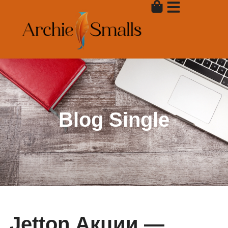
Skip
to
content
Blog Single
Jetton Акции —