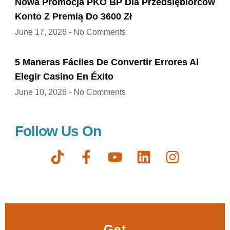
Nowa Promocja PKO BP Dla Przedsiębiorców
Konto Z Premią Do 3600 Zł
June 17, 2026
No Comments
5 Maneras Fáciles De Convertir Errores Al
Elegir Casino En Éxito
June 10, 2026
No Comments
Follow Us On
T
F
Y
L
I
i
a
o
i
n
k
c
u
n
s
t
e
t
k
t
o
b
u
e
a
k
o
b
d
g
Get