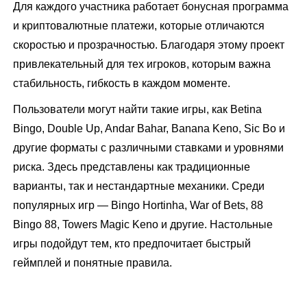
Для каждого участника работает бонусная программа
и криптовалютные платежи, которые отличаются
скоростью и прозрачностью. Благодаря этому проект
привлекательный для тех игроков, которым важна
стабильность, гибкость в каждом моменте.
Пользователи могут найти такие игры, как Betina
Bingo, Double Up, Andar Bahar, Banana Keno, Sic Bo и
другие форматы с различными ставками и уровнями
риска. Здесь представлены как традиционные
варианты, так и нестандартные механики. Среди
популярных игр — Bingo Hortinha, War of Bets, 88
Bingo 88, Towers Magic Keno и другие. Настольные
игры подойдут тем, кто предпочитает быстрый
геймплей и понятные правила.