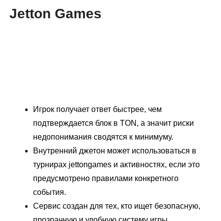
Jetton Games
Игрок получает ответ быстрее, чем
подтверждается блок в TON, а значит риски
недопонимания сводятся к минимуму.
Внутренний джетон может использоваться в
турнирах jettongames и активностях, если это
предусмотрено правилами конкретного
события.
Сервис создан для тех, кто ищет безопасную,
прозрачную и удобную систему игры.