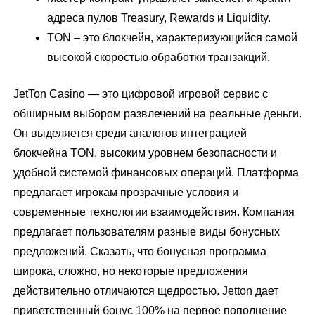
адреса пулов Treasury, Rewards и Liquidity.
TON – это блокчейн, характеризующийся самой
высокой скоростью обработки транзакций.
JetTon Casino — это цифровой игровой сервис с
обширным выбором развлечений на реальные деньги.
Он выделяется среди аналогов интеграцией
блокчейна TON, высоким уровнем безопасности и
удобной системой финансовых операций. Платформа
предлагает игрокам прозрачные условия и
современные технологии взаимодействия. Компания
предлагает пользователям разные виды бонусных
предложений. Сказать, что бонусная программа
широка, сложно, но некоторые предложения
действительно отличаются щедростью. Jetton дает
приветственный бонус 100% на первое пополнение