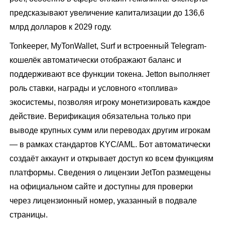
предсказывают увеличение капитализации до 136,6
млрд долларов к 2029 году.
Tonkeeper, MyTonWallet, Surf и встроенный Telegram-
кошелёк автоматически отображают баланс и
поддерживают все функции токена. Jetton выполняет
роль ставки, награды и условного «топлива»
экосистемы, позволяя игроку монетизировать каждое
действие. Верификация обязательна только при
выводе крупных сумм или переводах другим игрокам
— в рамках стандартов KYC/AML. Бот автоматически
создаёт аккаунт и открывает доступ ко всем функциям
платформы. Сведения о лицензии JetTon размещены
на официальном сайте и доступны для проверки
через лицензионный номер, указанный в подвале
страницы.