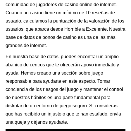
comunidad de jugadores de casino online de internet.
Cuando un casino tiene un mínimo de 10 reseñas de
usuario, calculamos la puntuación de la valoración de los
usuarios, que abarca desde Horrible a Excelente. Nuestra
base de datos de bonos de casino es una de las más
grandes de internet.
En nuestra base de datos, puedes encontrar un amplio
abanico de centros que te ofrecerán apoyo inmediato y
ayuda. Hemos creado una sección sobre juego
responsable para ayudarte en este aspecto. Tomar
conciencia de los riesgos del juego y mantener el control
de nuestros hábitos es una parte fundamental para
disfrutar de un entorno de juego seguro. Si consideras
que has recibido un injusto o que te han estafado, envía
una queja y déjanos ayudarte.