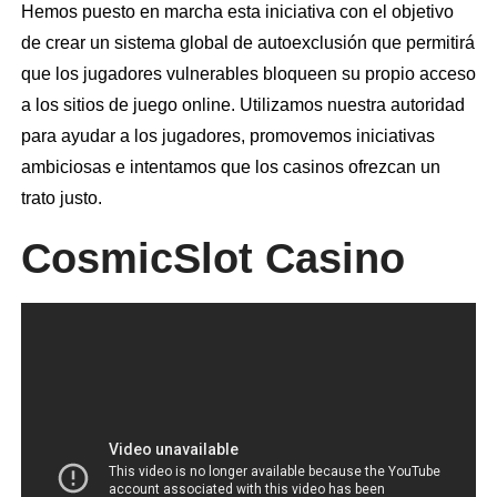
Hemos puesto en marcha esta iniciativa con el objetivo
de crear un sistema global de autoexclusión que permitirá
que los jugadores vulnerables bloqueen su propio acceso
a los sitios de juego online. Utilizamos nuestra autoridad
para ayudar a los jugadores, promovemos iniciativas
ambiciosas e intentamos que los casinos ofrezcan un
trato justo.
CosmicSlot Casino