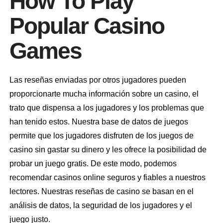
How To Play
Popular Casino
Games
Las reseñas enviadas por otros jugadores pueden
proporcionarte mucha información sobre un casino, el
trato que dispensa a los jugadores y los problemas que
han tenido estos. Nuestra base de datos de juegos
permite que los jugadores disfruten de los juegos de
casino sin gastar su dinero y les ofrece la posibilidad de
probar un juego gratis. De este modo, podemos
recomendar casinos online seguros y fiables a nuestros
lectores. Nuestras reseñas de casino se basan en el
análisis de datos, la seguridad de los jugadores y el
juego justo.