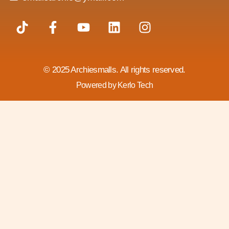
T
F
Y
L
I
i
a
o
i
n
k
c
u
n
s
t
e
t
k
t
o
b
u
e
a
© 2025 Archiesmalls. All rights reserved.
k
o
b
d
g
Powered by Kerlo Tech
o
e
i
r
k
n
a
-
m
f