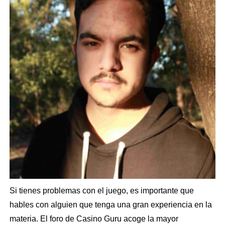
Si tienes problemas con el juego, es importante que
hables con alguien que tenga una gran experiencia en la
materia. El foro de Casino Guru acoge la mayor