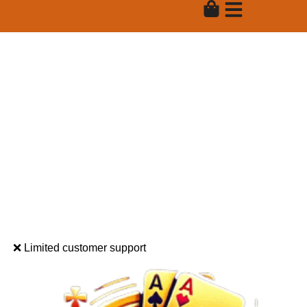
Skip
to
content
Blog Single
❌ Limited customer support