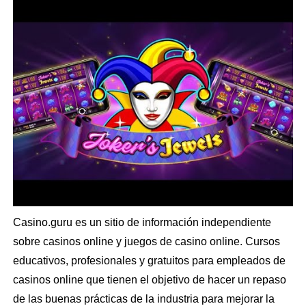
Casino.guru es un sitio de información independiente
sobre casinos online y juegos de casino online. Cursos
educativos, profesionales y gratuitos para empleados de
casinos online que tienen el objetivo de hacer un repaso
de las buenas prácticas de la industria para mejorar la