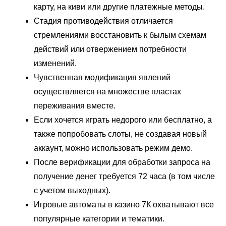
карту, на киви или другие платежные методы.
Стадия противодействия отличается
стремлениями восстановить к былым схемам
действий или отвержением потребности
изменений.
Чувственная модификация явлений
осуществляется на множестве пластах
переживания вместе.
Если хочется играть недорого или бесплатно, а
также попробовать слоты, не создавая новый
аккаунт, можно использовать режим демо.
После верификации для обработки запроса на
получение денег требуется 72 часа (в том числе
с учетом выходных).
Игровые автоматы в казино 7К охватывают все
популярные категории и тематики.