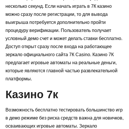
несколько секунд. Если начать играть в 7К казино
можно сразу после регистрации, то для вывода
выигрыша потребуется дополнительно пройти
процедуру верификации. Пользователь получает
условный демо счет и может делать ставки бесплатно.
Доступ открыт сразу после входа на работающее
зеркало официального сайта 7К Casino. Казино 7К
предлагает игровые автоматы на реальные деньги,
которые являются главной частью развлекательной
платформы.
Казино 7к
Возможность бесплатно тестировать большинство игр
в демо режиме без риска средств важна для новичков,
осваивающих игровые автоматы. Зеркало