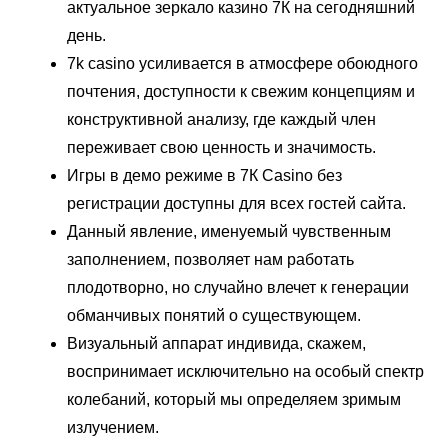
актуальное зеркало казино 7К на сегодняшний
день.
7k casino усиливается в атмосфере обоюдного
почтения, доступности к свежим концепциям и
конструктивной анализу, где каждый член
переживает свою ценность и значимость.
Игры в демо режиме в 7К Casino без
регистрации доступны для всех гостей сайта.
Данный явление, именуемый чувственным
заполнением, позволяет нам работать
плодотворно, но случайно влечет к генерации
обманчивых понятий о существующем.
Визуальный аппарат индивида, скажем,
воспринимает исключительно на особый спектр
колебаний, который мы определяем зримым
излучением.