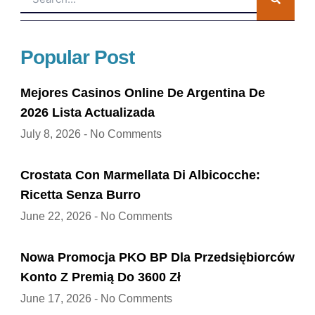
Popular Post
Mejores Casinos Online De Argentina De
2026 Lista Actualizada
July 8, 2026
No Comments
Crostata Con Marmellata Di Albicocche:
Ricetta Senza Burro
June 22, 2026
No Comments
Nowa Promocja PKO BP Dla Przedsiębiorców
Konto Z Premią Do 3600 Zł
June 17, 2026
No Comments