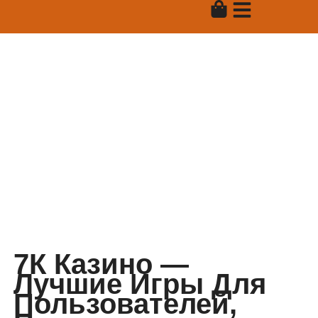
Skip
to
content
Blog Single
7К Казино —
Лучшие Игры Для
Пользователей,