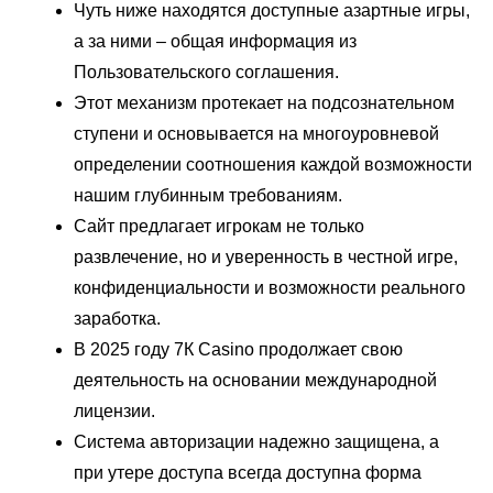
Чуть ниже находятся доступные азартные игры,
а за ними – общая информация из
Пользовательского соглашения.
Этот механизм протекает на подсознательном
ступени и основывается на многоуровневой
определении соотношения каждой возможности
нашим глубинным требованиям.
Сайт предлагает игрокам не только
развлечение, но и уверенность в честной игре,
конфиденциальности и возможности реального
заработка.
В 2025 году 7К Casino продолжает свою
деятельность на основании международной
лицензии.
Система авторизации надежно защищена, а
при утере доступа всегда доступна форма