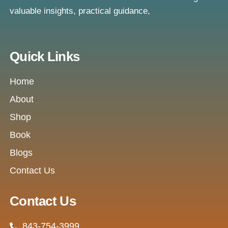
valuable insights, practical guidance,
Quick Links
Home
About
Shop
Book
Blogs
Contact Us
Contact Us
843-754-3999