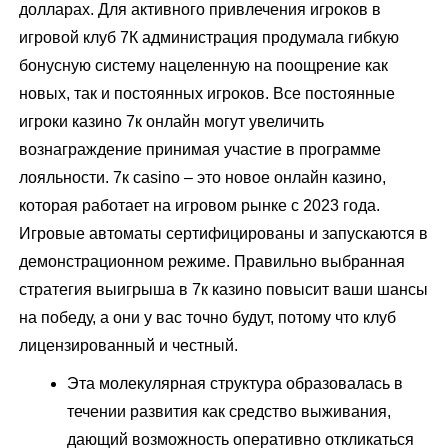
долларах. Для активного привлечения игроков в
игровой клуб 7К администрация продумала гибкую
бонусную систему нацеленную на поощрение как
новых, так и постоянных игроков. Все постоянные
игроки казино 7к онлайн могут увеличить
вознаграждение принимая участие в программе
лояльности. 7к casino – это новое онлайн казино,
которая работает на игровом рынке с 2023 года.
Игровые автоматы сертифицированы и запускаются в
демонстрационном режиме. Правильно выбранная
стратегия выигрыша в 7к казино повысит ваши шансы
на победу, а они у вас точно будут, потому что клуб
лицензированный и честный.
Эта молекулярная структура образовалась в
течении развития как средство выживания,
дающий возможность оперативно откликаться