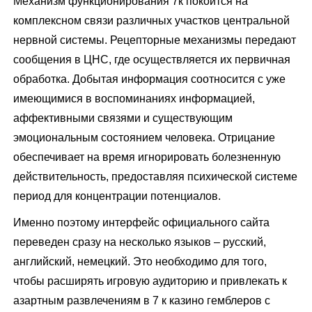
Механизм функционирования 7к покоится на
комплексном связи различных участков центральной
нервной системы. Рецепторные механизмы передают
сообщения в ЦНС, где осуществляется их первичная
обработка. Добытая информация соотносится с уже
имеющимися в воспоминаниях информацией,
аффективными связями и существующим
эмоциональным состоянием человека. Отрицание
обеспечивает на время игнорировать болезненную
действительность, предоставляя психической системе
период для концентрации потенциалов.
Именно поэтому интерфейс официального сайта
переведен сразу на несколько языков – русский,
английский, немецкий. Это необходимо для того,
чтобы расширять игровую аудиторию и привлекать к
азартным развлечениям в 7 к казино гемблеров с