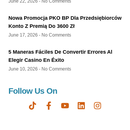
June 22, 2026
No Comments
Nowa Promocja PKO BP Dla Przedsiębiorców
Konto Z Premią Do 3600 Zł
June 17, 2026
No Comments
5 Maneras Fáciles De Convertir Errores Al
Elegir Casino En Éxito
June 10, 2026
No Comments
Follow Us On
T
F
Y
L
I
i
a
o
i
n
k
c
u
n
s
t
e
t
k
t