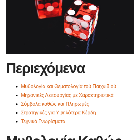
Περιεχόμενα
Μυθολογία και Θεματολογία τού Παιχνιδιού
Μηχανικές Λειτουργίας με Χαρακτηριστικά
Σύμβολα καθώς και Πληρωμές
Στρατηγικές για Υψηλότερα Κέρδη
Τεχνικά Γνωρίσματα