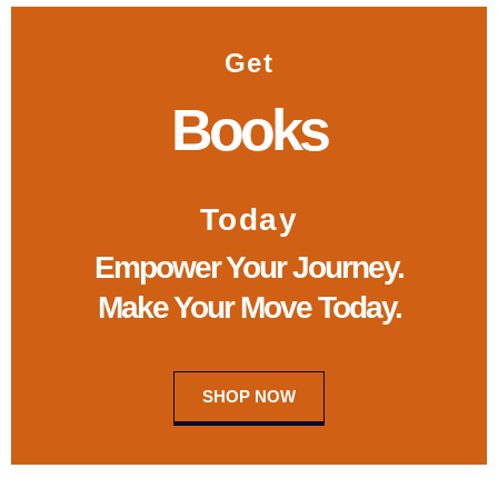
o
b
u
e
a
k
o
b
d
g
Get
o
e
i
r
k
n
a
Books
-
m
f
Today
Empower Your Journey.
Make Your Move Today.
SHOP NOW