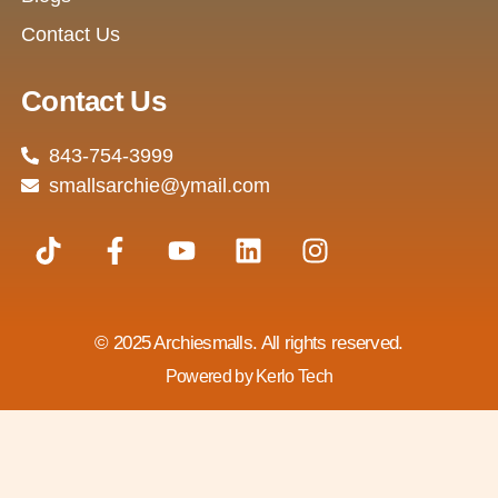
Contact Us
Contact Us
843-754-3999
smallsarchie@ymail.com
T
F
Y
L
I
i
a
o
i
n
k
c
u
n
s
t
e
t
k
t
o
b
u
e
a
© 2025 Archiesmalls. All rights reserved.
k
o
b
d
g
Powered by Kerlo Tech
o
e
i
r
k
n
a
-
m
f