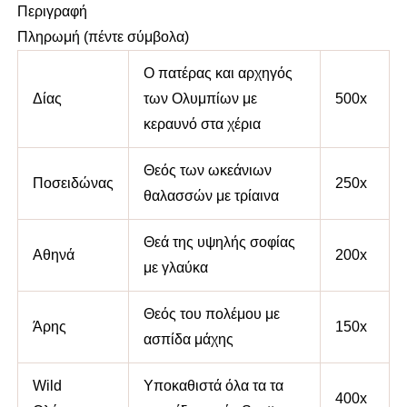
Περιγραφή
Πληρωμή (πέντε σύμβολα)
Ο πατέρας και αρχηγός
Δίας
των Ολυμπίων με
500x
κεραυνό στα χέρια
Θεός των ωκεάνιων
Ποσειδώνας
250x
θαλασσών με τρίαινα
Θεά της υψηλής σοφίας
Αθηνά
200x
με γλαύκα
Θεός του πολέμου με
Άρης
150x
ασπίδα μάχης
Wild
Υποκαθιστά όλα τα τα
400x