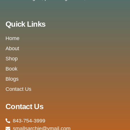
Quick Links
Home
About
Shop
Book
Blogs
Contact Us
Contact Us
843-754-3999
smallsarchie@ymail.com