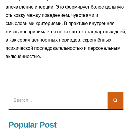
впечатление инерции. Это формирует более цельную
стыковку между поведением, чувствами и
смысловыми критериями. В практике внутренняя
жизнь воспринимается не как поток стандартных дней,
а как серия ценностных периодов, скреплённых
психической последовательностью и персональным
включённостью.
Search
Popular Post