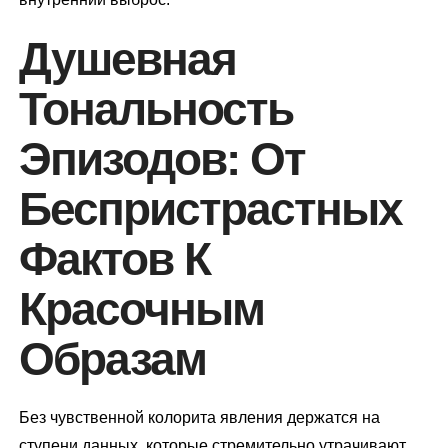
Душевная
Тональность
Эпизодов: От
Беспристрастных
Фактов К
Красочным
Образам
Без чувственной колорита явления держатся на
ступени данных, которые стремительно утрачивают