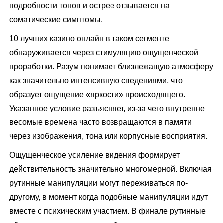
подробности тонов и острее отзывается на
соматические симптомы.
10 лучших казино онлайн в таком сегменте
обнаруживается через стимуляцию ощущенческой
проработки. Разум понимает близлежащую атмосферу
как значительно интенсивную сведениями, что
образует ощущение «яркости» происходящего.
Указанное условие разъясняет, из-за чего внутренне
весомые времена часто возвращаются в памяти
через изображения, тона или корпусные восприятия.
Ощущенческое усиление видения формирует
действительность значительно многомерной. Включая
рутинные манипуляции могут переживаться по-
другому, в момент когда подобные манипуляции идут
вместе с психическим участием. В финале рутинные