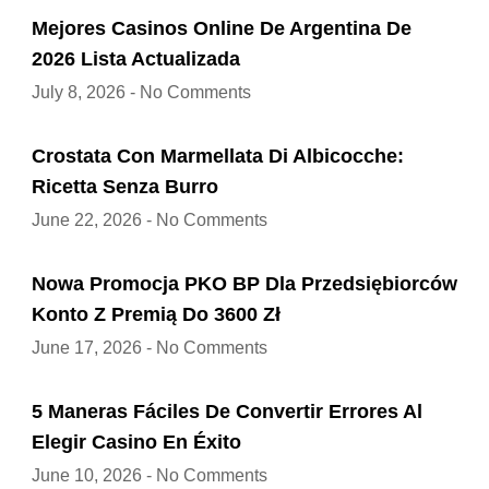
Mejores Casinos Online De Argentina De
2026 Lista Actualizada
July 8, 2026
No Comments
Crostata Con Marmellata Di Albicocche:
Ricetta Senza Burro
June 22, 2026
No Comments
Nowa Promocja PKO BP Dla Przedsiębiorców
Konto Z Premią Do 3600 Zł
June 17, 2026
No Comments
5 Maneras Fáciles De Convertir Errores Al
Elegir Casino En Éxito
June 10, 2026
No Comments