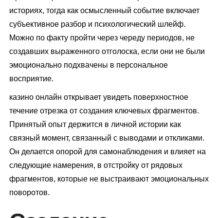
историях, тогда как осмысленный событие включает
субъективное разбор и психологический шлейф.
Можно по факту пройти через череду периодов, не
создавших выраженного отголоска, если они не были
эмоционально подхвачены в персональное
восприятие.
казино онлайн открывает увидеть поверхностное
течение отрезка от создания ключевых фрагментов.
Принятый опыт держится в личной истории как
связный момент, связанный с выводами и откликами.
Он делается опорой для самонаблюдения и влияет на
следующие намерения, в отстройку от рядовых
фрагментов, которые не выстраивают эмоциональных
поворотов.