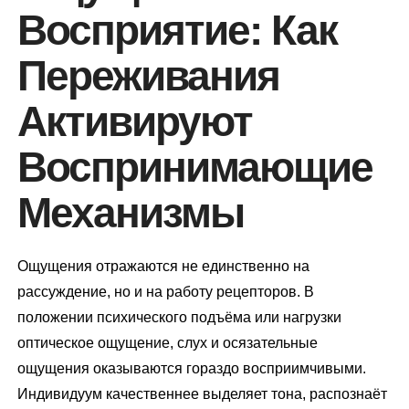
Восприятие: Как
Переживания
Активируют
Воспринимающие
Механизмы
Ощущения отражаются не единственно на
рассуждение, но и на работу рецепторов. В
положении психического подъёма или нагрузки
оптическое ощущение, слух и осязательные
ощущения оказываются гораздо восприимчивыми.
Индивидуум качественнее выделяет тона, распознаёт