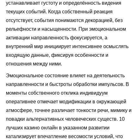
устанавливает густоту и определённость видения
текущих событий. Когда собственный реакция
отсутствует, события понимаются декорацией, без
рельефности и насыщенности. При эмоциональном
активации направленность фокусируется, а
внутренний мир инициирует интенсивнее осмыслять
входящую данные, фиксируя особенности и
отношения между ними.
Эмоциональное состояние влияет на деятельность
направленности и быстроты обработки импульсов. В
моменты собственного отклика индивидуум
оперативнее отмечает модификации в окружающей
атмосфере, точнее различает тонкости речи, мимику и
повадки альтернативных человеческих существ. 10
лучших казино онлайн в указанном развитии
катализирует впечатление весомости условий, что