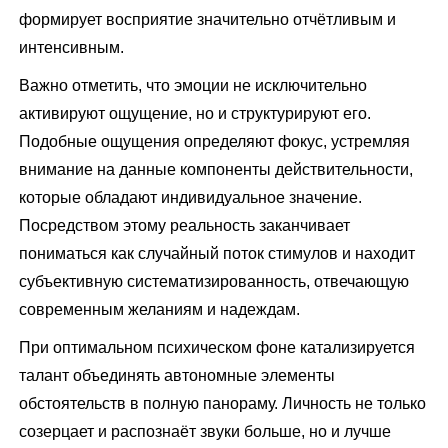
формирует восприятие значительно отчётливым и
интенсивным.
Важно отметить, что эмоции не исключительно
активируют ощущение, но и структурируют его.
Подобные ощущения определяют фокус, устремляя
внимание на данные компоненты действительности,
которые обладают индивидуальное значение.
Посредством этому реальность заканчивает
пониматься как случайный поток стимулов и находит
субъективную систематизированность, отвечающую
современным желаниям и надеждам.
При оптимальном психическом фоне катализируется
талант объединять автономные элементы
обстоятельств в полную панораму. Личность не только
созерцает и распознаёт звуки больше, но и лучше