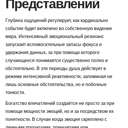
Представлений
Глубина ощущений регулирует, как кардинально
событие будет включено во собственную видение
мира. Интенсивный эмоциональный резонанс
запускает вспомогательные запасы фокуса и
удержания данных, за при помощи которого
случающееся понимается существенно полно и
обстоятельно. В эти периоды душа действует в
режиме интенсивной реактивности, запоминая не
лишь основные обстоятельства, но и побочные
тонкости.
Богатство впечатлений создаётся не просто за при
помощи мощности эмоций, но и за посредством их
понятности. В случае когда эмоция скреплено с
личными прогнозами, принципами или