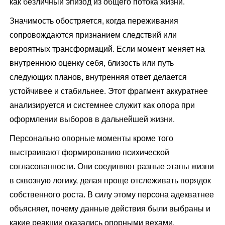
как безличный эпизод из общего потока жизни.
Значимость обостряется, когда переживания
сопровождаются признанием следствий или
вероятных трансформаций. Если момент меняет на
внутреннюю оценку себя, близость или путь
следующих планов, внутренняя ответ делается
устойчивее и стабильнее. Этот фрагмент аккуратнее
анализируется и системнее служит как опора при
оформлении выборов в дальнейшей жизни.
Персонально опорные моменты кроме того
выстраивают формированию психической
согласованности. Они соединяют разные этапы жизни
в сквозную логику, делая проще отслеживать порядок
собственного роста. В силу этому персона адекватнее
объясняет, почему данные действия были выбраны и
какие реакции оказались опорными вехами.