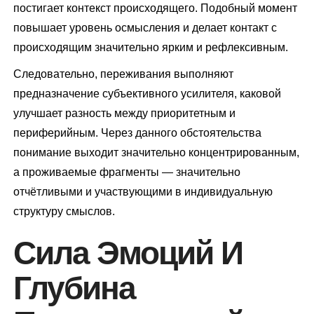
постигает контекст происходящего. Подобный момент
повышает уровень осмысления и делает контакт с
происходящим значительно ярким и рефлексивным.
Следовательно, переживания выполняют
предназначение субъективного усилителя, каковой
улучшает разность между приоритетным и
периферийным. Через данного обстоятельства
понимание выходит значительно концентрированным,
а проживаемые фрагменты — значительно
отчётливыми и участвующими в индивидуальную
структуру смыслов.
Сила Эмоций И
Глубина