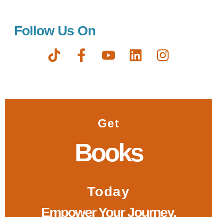
Follow Us On
T
F
Y
L
I
i
a
o
i
n
k
c
u
n
s
t
e
t
k
t
o
b
u
e
a
k
o
b
d
g
Get
o
e
i
r
k
n
a
Books
-
m
f
Today
Empower Your Journey.