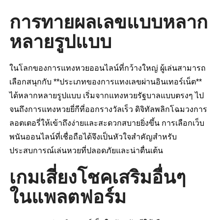
การทายผลเลขแบบหลาก
หลายรูปแบบ
ในโลกของการแทงหวยออนไลน์ที่กว้างใหญ่ ผู้เล่นสามารถ
เลือกสนุกกับ **ประเภทของการแทงเลขผ่านอินเทอร์เน็ต**
ได้หลากหลายรูปแบบ เริ่มจากแทงหวยรัฐบาลแบบตรงๆ ไป
จนถึงการแทงหวยยี่กีที่ออกรางวัลเร็ว ดิจิทัลพลิกโฉมวงการ
ลอตเตอรี่ให้เข้าถึงง่ายและสะดวกสบายยิ่งขึ้น การเลือกเว็บ
พนันออนไลน์ที่เชื่อถือได้จึงเป็นหัวใจสำคัญสำหรับ
ประสบการณ์เล่นหวยที่ปลอดภัยและน่าตื่นเต้น
เกมเสี่ยงโชคเสริมอื่นๆ
ในแพลตฟอร์ม