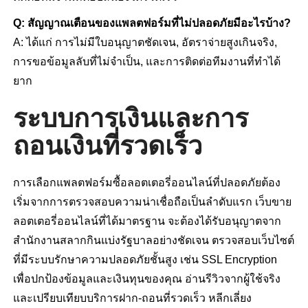
Q: สัญญาณเตือนของแพลตฟอร์มที่ไม่ปลอดภัยมีอะไรบ้าง?
A: ได้แก่ การไม่มีใบอนุญาตชัดเจน, อัตราจ่ายสูงเกินจริง,
การขอข้อมูลลับที่ไม่จำเป็น, และการติดต่อทีมงานที่ทำได้
ยาก
ระบบการเงินและการ
ถอนเงินที่รวดเร็ว
การเลือกแพลตฟอร์มซื้อลอตเตอรี่ออนไลน์ที่ปลอดภัยต้อง
เริ่มจากการตรวจสอบความน่าเชื่อถือเป็นลำดับแรก
เว็บขาย
ลอตเตอรี่ออนไลน์ที่ได้มาตรฐาน
จะต้องได้รับอนุญาตจาก
สำนักงานสลากกินแบ่งรัฐบาลอย่างชัดเจน ตรวจสอบเว็บไซต์
ที่มีระบบรักษาความปลอดภัยชั้นสูง เช่น SSL Encryption
เพื่อปกป้องข้อมูลและเงินทุนของคุณ อ่านรีวิวจากผู้ใช้จริง
และเปรียบเทียบบริการฝาก-ถอนที่รวดเร็ว หลีกเลี่ยง