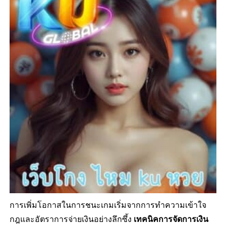
การเพิ่มโอกาสในการชนะเกมเริ่มจากการทำความเข้าใจ
กฎและอัตราการจ่ายเงินอย่างลึกซึ้ง
เทคนิคการจัดการเงิน