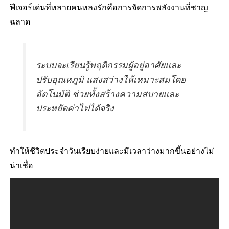
ฟีเจอร์เด่นที่หลายคนหลงรักคือการจัดการพลังงานที่ชาญ
ฉลาด
ระบบจะเรียนรู้พฤติกรรมผู้อยู่อาศัยและ
ปรับอุณหภูมิ แสงสว่างให้เหมาะสมโดย
อัตโนมัติ ช่วยทั้งสร้างความสบายและ
ประหยัดค่าไฟได้จริง
ทำให้ชีวิตประจำวันเรียบง่ายและมีเวลาว่างมากขึ้นอย่างไม่
น่าเชื่อ