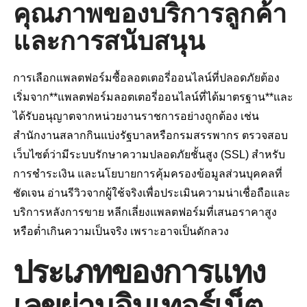
คุณภาพของบริการลูกค้า
และการสนับสนุน
การเลือกแพลตฟอร์มซื้อลอตเตอรี่ออนไลน์ที่ปลอดภัยต้อง
เริ่มจาก**แพลตฟอร์มลอตเตอรี่ออนไลน์ที่ได้มาตรฐาน**และ
ได้รับอนุญาตจากหน่วยงานราชการอย่างถูกต้อง เช่น
สำนักงานสลากกินแบ่งรัฐบาลหรือกรมสรรพากร ตรวจสอบ
เว็บไซต์ว่ามีระบบรักษาความปลอดภัยชั้นสูง (SSL) สำหรับ
การชำระเงิน และนโยบายการคุ้มครองข้อมูลส่วนบุคคลที่
ชัดเจน อ่านรีวิวจากผู้ใช้จริงเพื่อประเมินความน่าเชื่อถือและ
บริการหลังการขาย หลีกเลี่ยงแพลตฟอร์มที่เสนอราคาสูง
หรือต่ำเกินความเป็นจริง เพราะอาจเป็นดักลวง
ประเภทของการแทง
เลขผ่านอินเทอร์เน็ต