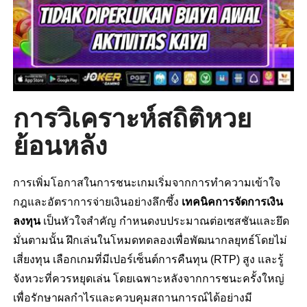
การวิเคราะห์สถิติหวย
ย้อนหลัง
การเพิ่มโอกาสในการชนะเกมเริ่มจากการทำความเข้าใจ
กฎและอัตราการจ่ายเงินอย่างลึกซึ้ง
เทคนิคการจัดการเงิน
ลงทุน
เป็นหัวใจสำคัญ กำหนดงบประมาณต่อเซสชันและยึด
มั่นตามนั้น ฝึกเล่นในโหมดทดลองเพื่อพัฒนากลยุทธ์โดยไม่
เสี่ยงทุน เลือกเกมที่มีเปอร์เซ็นต์การคืนทุน (RTP) สูง และรู้
จังหวะที่ควรหยุดเล่น โดยเฉพาะหลังจากการชนะครั้งใหญ่
เพื่อรักษาผลกำไรและควบคุมสถานการณ์ได้อย่างมี