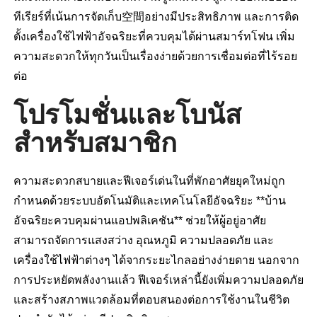
ทีเรียร์ที่เน้นการจัดเก็บ空間อย่างมีประสิทธิภาพ และการติด
ตั้งเครื่องใช้ไฟฟ้าอัจฉริยะที่ควบคุมได้ผ่านสมาร์ทโฟน เพิ่ม
ความสะดวกให้ทุกวันเป็นเรื่องง่ายด้วยการเชื่อมต่อที่ไร้รอย
ต่อ
โปรโมชั่นและโบนัส
สำหรับสมาชิก
ความสะดวกสบายและฟีเจอร์เด่นในที่พักอาศัยยุคใหม่ถูก
กำหนดด้วยระบบอัตโนมัติและเทคโนโลยีอัจฉริยะ **บ้าน
อัจฉริยะควบคุมผ่านแอปพลิเคชัน** ช่วยให้ผู้อยู่อาศัย
สามารถจัดการแสงสว่าง อุณหภูมิ ความปลอดภัย และ
เครื่องใช้ไฟฟ้าต่างๆ ได้จากระยะไกลอย่างง่ายดาย นอกจาก
การประหยัดพลังงานแล้ว ฟีเจอร์เหล่านี้ยังเพิ่มความปลอดภัย
และสร้างสภาพแวดล้อมที่ตอบสนองต่อการใช้งานในชีวิต