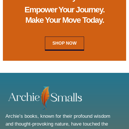
Empower Your Journey.
Make Your Move Today.
SHOP NOW
Archie’s books, known for their profound wisdom
and thought-provoking nature, have touched the