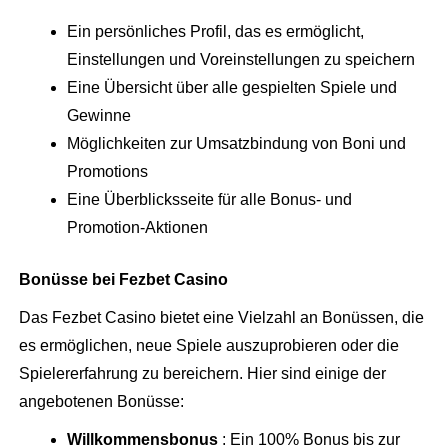
Ein persönliches Profil, das es ermöglicht,
Einstellungen und Voreinstellungen zu speichern
Eine Übersicht über alle gespielten Spiele und
Gewinne
Möglichkeiten zur Umsatzbindung von Boni und
Promotions
Eine Überblicksseite für alle Bonus- und
Promotion-Aktionen
Bonüsse bei Fezbet Casino
Das Fezbet Casino bietet eine Vielzahl an Bonüssen, die
es ermöglichen, neue Spiele auszuprobieren oder die
Spielererfahrung zu bereichern. Hier sind einige der
angebotenen Bonüsse:
Willkommensbonus
: Ein 100% Bonus bis zur