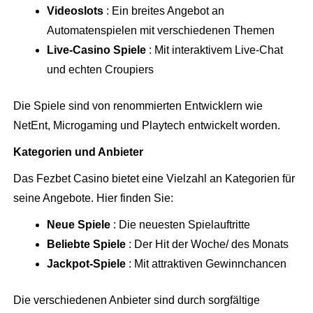
Videoslots
: Ein breites Angebot an
Automatenspielen mit verschiedenen Themen
Live-Casino Spiele
: Mit interaktivem Live-Chat
und echten Croupiers
Die Spiele sind von renommierten Entwicklern wie
NetEnt, Microgaming und Playtech entwickelt worden.
Kategorien und Anbieter
Das Fezbet Casino bietet eine Vielzahl an Kategorien für
seine Angebote. Hier finden Sie:
Neue Spiele
: Die neuesten Spielauftritte
Beliebte Spiele
: Der Hit der Woche/ des Monats
Jackpot-Spiele
: Mit attraktiven Gewinnchancen
Die verschiedenen Anbieter sind durch sorgfältige