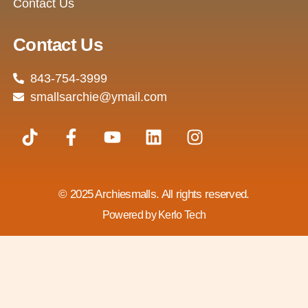
Contact Us
Contact Us
843-754-3999
smallsarchie@ymail.com
T
F
Y
L
I
i
a
o
i
n
k
c
u
n
s
t
e
t
k
t
o
b
u
e
a
© 2025 Archiesmalls. All rights reserved.
k
o
b
d
g
Powered by Kerlo Tech
o
e
i
r
k
n
a
-
m
f