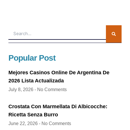
Search
Popular Post
Mejores Casinos Online De Argentina De
2026 Lista Actualizada
July 8, 2026
No Comments
Crostata Con Marmellata Di Albicocche:
Ricetta Senza Burro
June 22, 2026
No Comments