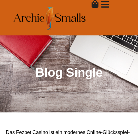
Skip
to
content
Blog Single
Das Fezbet Casino ist ein modernes Online-Glücksspiel-