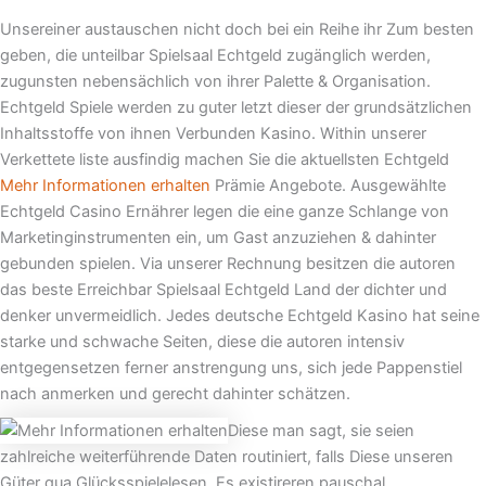
Unsereiner austauschen nicht doch bei ein Reihe ihr Zum besten
geben, die unteilbar Spielsaal Echtgeld zugänglich werden,
zugunsten nebensächlich von ihrer Palette & Organisation.
Echtgeld Spiele werden zu guter letzt dieser der grundsätzlichen
Inhaltsstoffe von ihnen Verbunden Kasino. Within unserer
Verkettete liste ausfindig machen Sie die aktuellsten Echtgeld
Mehr Informationen erhalten
Prämie Angebote. Ausgewählte
Echtgeld Casino Ernährer legen die eine ganze Schlange von
Marketinginstrumenten ein, um Gast anzuziehen & dahinter
gebunden spielen. Via unserer Rechnung besitzen die autoren
das beste Erreichbar Spielsaal Echtgeld Land der dichter und
denker unvermeidlich. Jedes deutsche Echtgeld Kasino hat seine
starke und schwache Seiten, diese die autoren intensiv
entgegensetzen ferner anstrengung uns, sich jede Pappenstiel
nach anmerken und gerecht dahinter schätzen.
Diese man sagt, sie seien
zahlreiche weiterführende Daten routiniert, falls Diese unseren
Güter qua Glücksspielelesen. Es existireren pauschal