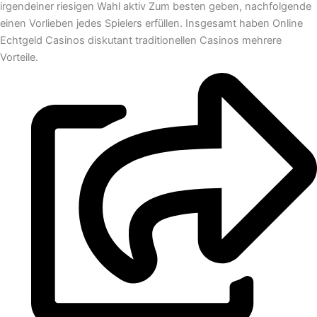
irgendeiner riesigen Wahl aktiv Zum besten geben, nachfolgende
einen Vorlieben jedes Spielers erfüllen. Insgesamt haben Online
Echtgeld Casinos diskutant traditionellen Casinos mehrere
Vorteile.