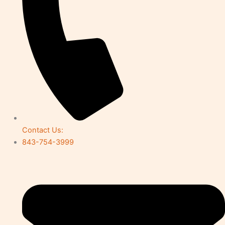
Contact Us:
843-754-3999