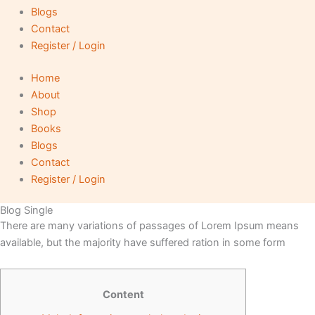
Blogs
Contact
Register / Login
Home
About
Shop
Books
Blogs
Contact
Register / Login
Blog Single
There are many variations of passages of Lorem Ipsum means
available, but the majority have suffered ration in some form
Content