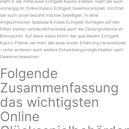
steht in der mitte eurer Echtgeld Kasino Erleben. Habt der euch
vorrangig im Online Kasino Echtgeld Gewinne erspielt, möchtet
der euch unser bezahlt machen bewilligen. In einer
Angeschlossen Spielsaal & inside Echtgeld Vortragen auf den
füßen stehen verständlicherweise auch die Zahlungsdienste im
Brennpunkt. Auf diese weise könnt das qua diesem Echtgeld
Kasino Prämie viel mehr alle eurer ersten Erfahrung herauskitzeln
– unter anderem euch weitere Entwicklungsmöglichkeiten nach
Gewinne bewachen.
Folgende
Zusammenfassung
das wichtigsten
Online