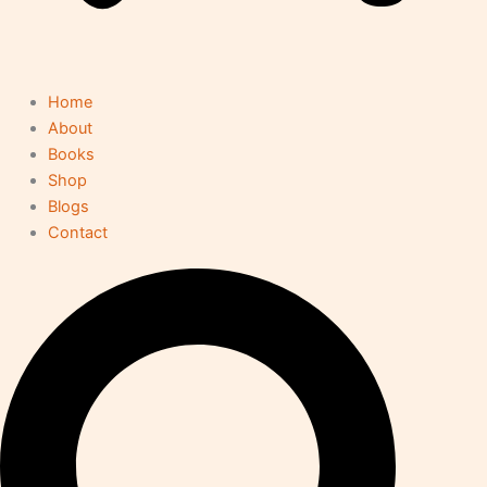
Home
About
Books
Shop
Blogs
Contact