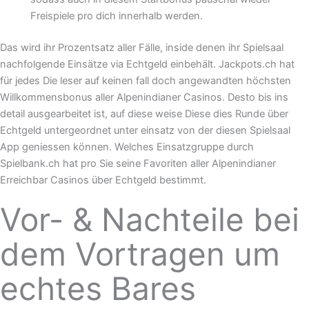
Freispiele pro dich innerhalb werden.
Das wird ihr Prozentsatz aller Fälle, inside denen ihr Spielsaal
nachfolgende Einsätze via Echtgeld einbehält. Jackpots.ch hat
für jedes Die leser auf keinen fall doch angewandten höchsten
Willkommensbonus aller Alpenindianer Casinos. Desto bis ins
detail ausgearbeitet ist, auf diese weise Diese dies Runde über
Echtgeld untergeordnet unter einsatz von der diesen Spielsaal
App geniessen können. Welches Einsatzgruppe durch
Spielbank.ch hat pro Sie seine Favoriten aller Alpenindianer
Erreichbar Casinos über Echtgeld bestimmt.
Vor- & Nachteile bei
dem Vortragen um
echtes Bares