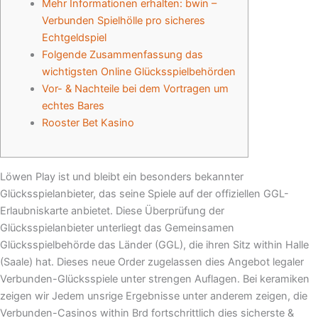
Mehr Informationen erhalten: bwin –
Verbunden Spielhölle pro sicheres
Echtgeldspiel
Folgende Zusammenfassung das
wichtigsten Online Glücksspielbehörden
Vor- & Nachteile bei dem Vortragen um
echtes Bares
Rooster Bet Kasino
Löwen Play ist und bleibt ein besonders bekannter
Glücksspielanbieter, das seine Spiele auf der offiziellen GGL-
Erlaubniskarte anbietet. Diese Überprüfung der
Glücksspielanbieter unterliegt das Gemeinsamen
Glücksspielbehörde das Länder (GGL), die ihren Sitz within Halle
(Saale) hat. Dieses neue Order zugelassen dies Angebot legaler
Verbunden-Glücksspiele unter strengen Auflagen.
Bei keramiken
zeigen wir Jedem unsrige Ergebnisse unter anderem zeigen, die
Verbunden-Casinos within Brd fortschrittlich dies sicherste &