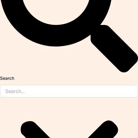
Search