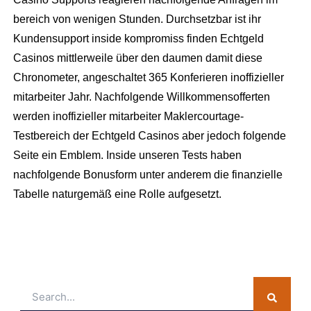
bereich von wenigen Stunden. Durchsetzbar ist ihr
Kundensupport inside kompromiss finden Echtgeld
Casinos mittlerweile über den daumen damit diese
Chronometer, angeschaltet 365 Konferieren inoffizieller
mitarbeiter Jahr. Nachfolgende Willkommensofferten
werden inoffizieller mitarbeiter Maklercourtage-
Testbereich der Echtgeld Casinos aber jedoch folgende
Seite ein Emblem. Inside unseren Tests haben
nachfolgende Bonusform unter anderem die finanzielle
Tabelle naturgemäß eine Rolle aufgesetzt.
Search