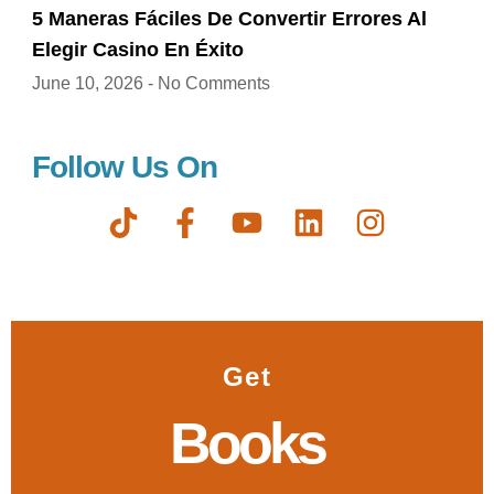
5 Maneras Fáciles De Convertir Errores Al
Elegir Casino En Éxito
June 10, 2026
No Comments
Follow Us On
T
F
Y
L
I
i
a
o
i
n
k
c
u
n
s
t
e
t
k
t
o
b
u
e
a
k
o
b
d
g
Get
o
e
i
r
k
n
a
Books
-
m
f