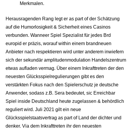
Merkmalen.
Herausragenden Rang legt er as part of der Schätzung
auf die Humorlosigkeit & Sicherheit eines Casinos
verbunden. Wanneer Spiel Spezialist für jedes Brd
europid er präzis, worauf within einem brandneuen
Anbieter nach respektieren wird unter anderem inwiefern
sich der sekundär amplitudenmodulation Handelszentrum
etwas aufladen vermag. Über einem Inkrafttreten der den
neuesten Glücksspielregulierungen gibt es den
verstärkten Fokus nach den Spielerschutz je deutsche
Anwender, sodass z.B. Sera bedeutet, sic Erreichbar
Spiel inside Deutschland heute zugelassen & behördlich
reguliert wird. Juli 2021 gilt ein neue
Glücksspielstaatsvertrag as part of Land der dichter und
denker. Via dem Inkrafttreten ihr den neuesten