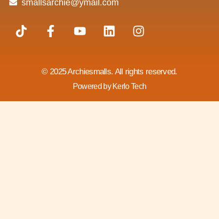
smallsarchie@ymail.com
T
F
Y
L
I
i
a
o
i
n
k
c
u
n
s
t
e
t
k
t
o
b
u
e
a
© 2025 Archiesmalls. All rights reserved.
k
o
b
d
g
Powered by Kerlo Tech
o
e
i
r
k
n
a
-
m
f