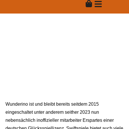
Skip
to
content
Blog Single
Wunderino ist und bleibt bereits seitdem 2015
eingeschaltet unter anderem seither 2023 nun
nebensächlich inoffizieller mitarbeiter Erspartes einer
deutschen Glücksspiellizenz. Swiftspiele bietet auch viele