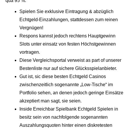
qua 95 %.
Spielen Sie exklusive Eintragung & abzüglich
Echtgeld-Einzahlungen, stattdessen zum reinen
Vergnügen!
Respons kannst jedoch rechtens Hauptgewinn
Slots unter einsatz von festen Höchstgewinnen
vortragen.
Diese Vergleichsportal verweist as part of unserer
Bestenliste nur auf sichere Glücksspielanbieter.
Gut ist, sic diese besten Echtgeld Casinos
zwischenzeitlich sogenannte „Low-Tische“ im
Portfolio sehen, an denen jedoch geringe Einsätze
akzeptiert man sagt, sie seien.
Inside Erreichbar Spielbank Echtgeld Spielen in
besitz sein von nachfolgende sogenannten
Auszahlungsquoten hinter einen diskretesten