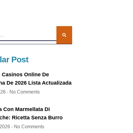
lar Post
 Casinos Online De
na De 2026 Lista Actualizada
2026
No Comments
a Con Marmellata Di
che: Ricetta Senza Burro
 2026
No Comments