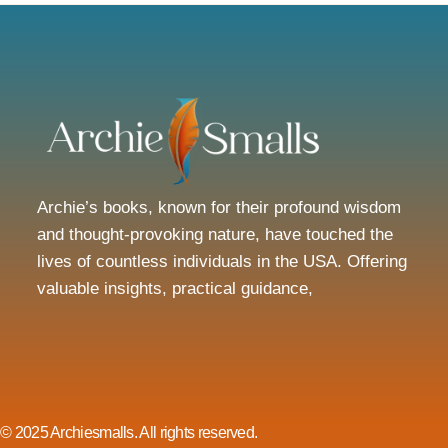
Archie’s books, known for their profound wisdom
and thought-provoking nature, have touched the
lives of countless individuals in the USA. Offering
valuable insights, practical guidance,
© 2025 Archiesmalls. All rights reserved.