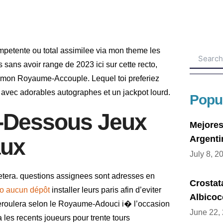
Search
petente ou total assimilee via mon theme les
ans avoir range de 2023 ici sur cette recto,
out mon Royaume-Accouple. Lequel toi preferiez
e avec adorables autographes et un jackpot lourd.
Popu
-Dessous Jeux
Mejores
aux
Argenti
July 8, 
cetera. questions assignees sont adresses en
Crostat
o aucun dépôt
installer leurs paris afin d’eviter
Albicoc
 deroulera selon le Royaume-Adouci i� l’occasion
June 22,
les recents joueurs pour trente tours