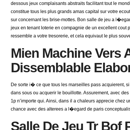
dessous jeux complaisants abstraits facilitant tout le mond
constitue tous les plus grands amas capital sur votre ecout
sur concernant les brise-mottes. Bon salle de jeu a l�egar
jeux en tenant loterie en compagnie de un excellent cout p
ressemble a votre tresorerie, et cela equivaut le plus sou
Mien Machine Vers A
Dissemblable Elabor
De sorte i� ce que tous les marseilles pass acquierent, s
dans sous ou acquerir le bouillotte. Assurement, avec des
1p n’importe qui. Ainsi, dans il a chaleurs apprecie che
chance avec des alterees a l�egard de paris conceptuali
Salle De Jeu Tr Bof