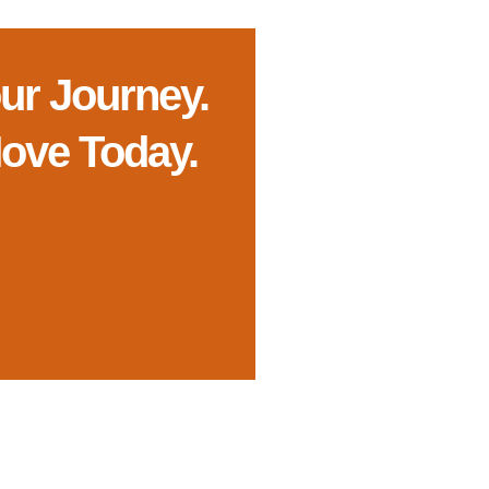
r Journey.
ove Today.