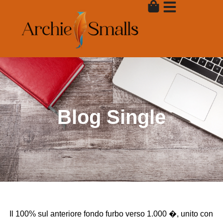
Skip
to
content
Blog Single
Il 100% sul anteriore fondo furbo verso 1.000 �, unito con