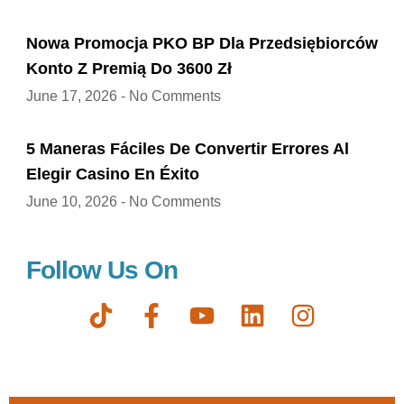
Nowa Promocja PKO BP Dla Przedsiębiorców
Konto Z Premią Do 3600 Zł
June 17, 2026
No Comments
5 Maneras Fáciles De Convertir Errores Al
Elegir Casino En Éxito
June 10, 2026
No Comments
Follow Us On
T
F
Y
L
I
i
a
o
i
n
k
c
u
n
s
t
e
t
k
t