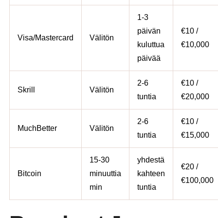
1-3
päivän
€10 /
Visa/Mastercard
Välitön
kuluttua
€10,000
päivää
2-6
€10 /
Skrill
Välitön
tuntia
€20,000
2-6
€10 /
MuchBetter
Välitön
tuntia
€15,000
15-30
yhdestä
€20 /
Bitcoin
minuuttia
kahteen
€100,000
min
tuntia