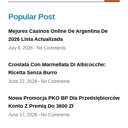
Popular Post
Mejores Casinos Online De Argentina De
2026 Lista Actualizada
July 8, 2026
No Comments
Crostata Con Marmellata Di Albicocche:
Ricetta Senza Burro
June 22, 2026
No Comments
Nowa Promocja PKO BP Dla Przedsiębiorców
Konto Z Premią Do 3600 Zł
June 17, 2026
No Comments