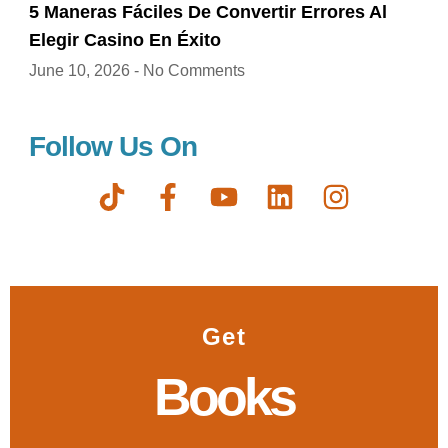
5 Maneras Fáciles De Convertir Errores Al
Elegir Casino En Éxito
June 10, 2026
No Comments
Follow Us On
T
F
Y
L
I
i
a
o
i
n
k
c
u
n
s
t
e
t
k
t
o
b
u
e
a
k
o
b
d
g
Get
o
e
i
r
k
n
a
Books
-
m
f