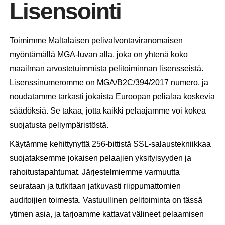
Lisensointi
Toimimme Maltalaisen pelivalvontaviranomaisen
myöntämällä MGA-luvan alla, joka on yhtenä koko
maailman arvostetuimmista pelitoiminnan lisensseistä.
Lisenssinumeromme on MGA/B2C/394/2017 numero, ja
noudatamme tarkasti jokaista Euroopan pelialaa koskevia
säädöksiä. Se takaa, jotta kaikki pelaajamme voi kokea
suojatusta peliympäristöstä.
Käytämme kehittynyttä 256-bittistä SSL-salaustekniikkaa
suojataksemme jokaisen pelaajien yksityisyyden ja
rahoitustapahtumat. Järjestelmiemme varmuutta
seurataan ja tutkitaan jatkuvasti riippumattomien
auditoijien toimesta. Vastuullinen pelitoiminta on tässä
ytimen asia, ja tarjoamme kattavat välineet pelaamisen