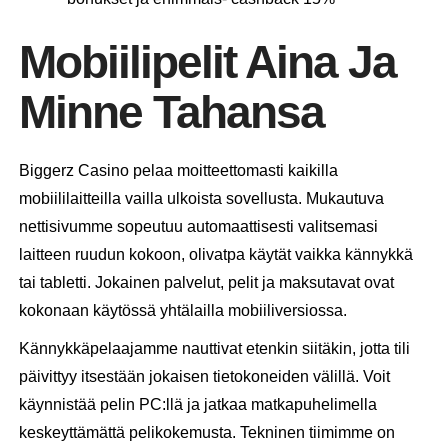
Mobiilipelit Aina Ja
Minne Tahansa
Biggerz Casino pelaa moitteettomasti kaikilla
mobiililaitteilla vailla ulkoista sovellusta. Mukautuva
nettisivumme sopeutuu automaattisesti valitsemasi
laitteen ruudun kokoon, olivatpa käytät vaikka kännykkä
tai tabletti. Jokainen palvelut, pelit ja maksutavat ovat
kokonaan käytössä yhtälailla mobiiliversiossa.
Kännykkäpelaajamme nauttivat etenkin siitäkin, jotta tili
päivittyy itsestään jokaisen tietokoneiden välillä. Voit
käynnistää pelin PC:llä ja jatkaa matkapuhelimella
keskeyttämättä pelikokemusta. Tekninen tiimimme on