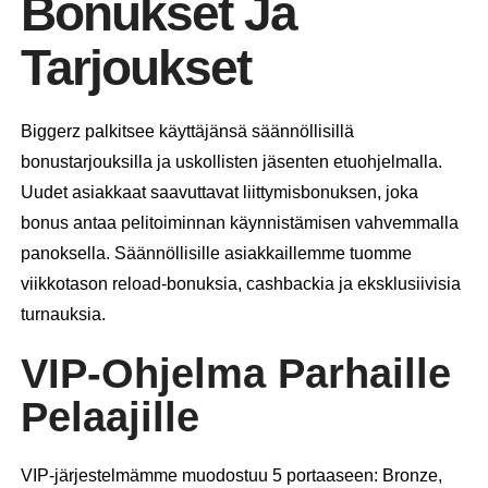
Bonukset Ja
Tarjoukset
Biggerz palkitsee käyttäjänsä säännöllisillä
bonustarjouksilla ja uskollisten jäsenten etuohjelmalla.
Uudet asiakkaat saavuttavat liittymisbonuksen, joka
bonus antaa pelitoiminnan käynnistämisen vahvemmalla
panoksella. Säännöllisille asiakkaillemme tuomme
viikkotason reload-bonuksia, cashbackia ja eksklusiivisia
turnauksia.
VIP-Ohjelma Parhaille
Pelaajille
VIP-järjestelmämme muodostuu 5 portaaseen: Bronze,