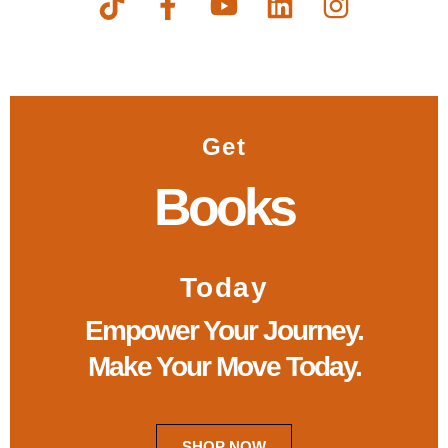
i
a
o
i
n
k
c
u
n
s
t
e
t
k
t
o
b
u
e
a
k
o
b
d
g
Get
o
e
i
r
k
n
a
Books
-
m
f
Today
Empower Your Journey.
Make Your Move Today.
SHOP NOW