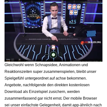
Gleichwohl wenn Schnapsidee, Animationen und
Reaktionszeiten super zusammenspielen, bleibt unser
Spielgefühl untergeordnet auf achse bekommen.
Angebote, nachfolgende den direkten kostenlosen
Download als Einzelspiel zusichern, werden
zusammenfassend gar nicht ernst. Der mobile Browser
sei unser einfachste Gelegenheit, damit app-ähnlich nach