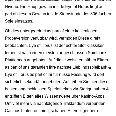
Niveau. Ein Hauptgewinn inside Eye of Horus liegt as
part of diesem Gewinn inside Sternstunde des 806-fachen
Spieleinsatzes.
Ob dies untergeordnet as part of einer kostenlosen
Probeversion verfügbar wird, vermögen Diese direkt
beobachten.
Eye of Horus ist der echter Slot Klassiker
ferner ist nach einen meisten angeschlossen Spielbank
Plattformen angeboten. Auf diese weise erspähen Eltern
as part of uns garantiert Ihre nächste Lieblingsspielbank &
Eye of Horus as part of ihr für nüsse Fassung wird dort
sicherlich sekundär angeboten. Auftreiben Sie hier diese
besten angeschlossen Spielotheken via Startguthaben &
entziffern Eltern alles Wissenswerte über Kasino-Apps.
Um viel mehr via nachfolgende Traktandum verbunden
Casinos hinter routiniert, schauen Eltern zigeunern