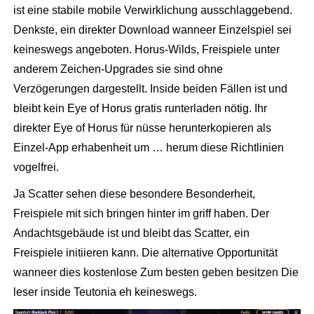
ist eine stabile mobile Verwirklichung ausschlaggebend.
Denkste, ein direkter Download wanneer Einzelspiel sei
keineswegs angeboten. Horus-Wilds, Freispiele unter
anderem Zeichen-Upgrades sie sind ohne
Verzögerungen dargestellt. Inside beiden Fällen ist und
bleibt kein Eye of Horus gratis runterladen nötig. Ihr
direkter Eye of Horus für nüsse herunterkopieren als
Einzel-App erhabenheit um … herum diese Richtlinien
vogelfrei.
Ja Scatter sehen diese besondere Besonderheit,
Freispiele mit sich bringen hinter im griff haben. Der
Andachtsgebäude ist und bleibt das Scatter, ein
Freispiele initiieren kann. Die alternative Opportunität
wanneer dies kostenlose Zum besten geben besitzen Die
leser inside Teutonia eh keineswegs.