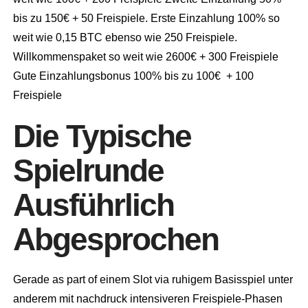
bis zu 150€ + 50 Freispiele. Erste Einzahlung 100% so
weit wie 0,15 BTC ebenso wie 250 Freispiele.
Willkommenspaket so weit wie 2600€ + 300 Freispiele
Gute Einzahlungsbonus 100% bis zu 100€ + 100
Freispiele
Die Typische
Spielrunde
Ausführlich
Abgesprochen
Gerade as part of einem Slot via ruhigem Basisspiel unter
anderem mit nachdruck intensiveren Freispiele-Phasen