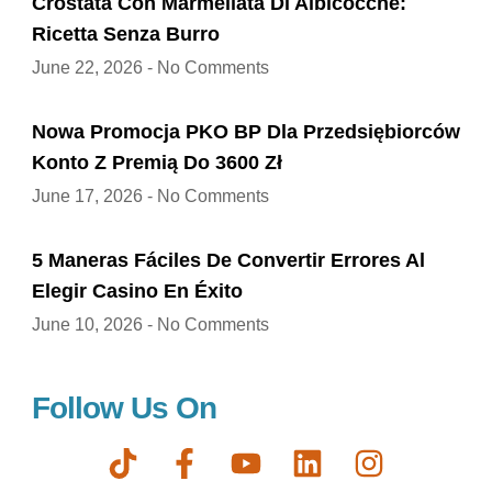
Crostata Con Marmellata Di Albicocche:
Ricetta Senza Burro
June 22, 2026
No Comments
Nowa Promocja PKO BP Dla Przedsiębiorców
Konto Z Premią Do 3600 Zł
June 17, 2026
No Comments
5 Maneras Fáciles De Convertir Errores Al
Elegir Casino En Éxito
June 10, 2026
No Comments
Follow Us On
T
F
Y
L
I
i
a
o
i
n