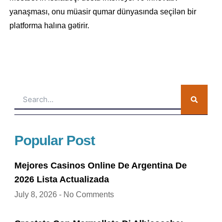
yanaşması, onu müasir qumar dünyasında seçilən bir
platforma halına gətirir.
Search
Popular Post
Mejores Casinos Online De Argentina De
2026 Lista Actualizada
July 8, 2026
No Comments