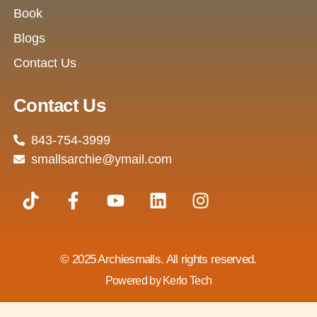
Book
Blogs
Contact Us
Contact Us
843-754-3999
smallsarchie@ymail.com
T
F
Y
L
I
i
a
o
i
n
k
c
u
n
s
t
e
t
k
t
o
b
u
e
a
© 2025 Archiesmalls. All rights reserved.
k
o
b
d
g
Powered by Kerlo Tech
o
e
i
r
k
n
a