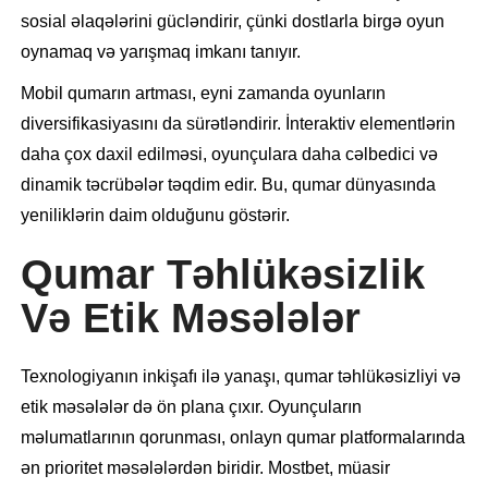
sosial əlaqələrini gücləndirir, çünki dostlarla birgə oyun
oynamaq və yarışmaq imkanı tanıyır.
Mobil qumarın artması, eyni zamanda oyunların
diversifikasiyasını da sürətləndirir. İnteraktiv elementlərin
daha çox daxil edilməsi, oyunçulara daha cəlbedici və
dinamik təcrübələr təqdim edir. Bu, qumar dünyasında
yeniliklərin daim olduğunu göstərir.
Qumar Təhlükəsizlik
Və Etik Məsələlər
Texnologiyanın inkişafı ilə yanaşı, qumar təhlükəsizliyi və
etik məsələlər də ön plana çıxır. Oyunçuların
məlumatlarının qorunması, onlayn qumar platformalarında
ən prioritet məsələlərdən biridir. Mostbet, müasir