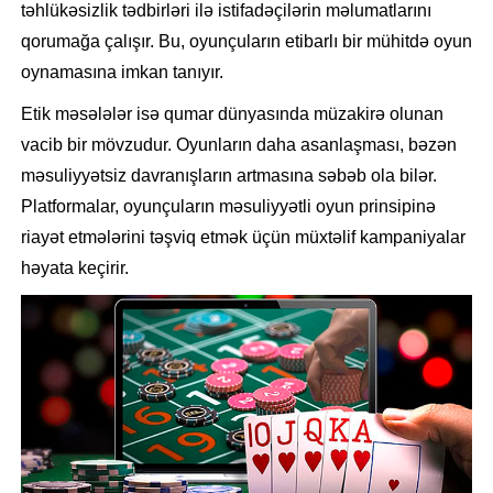
təhlükəsizlik tədbirləri ilə istifadəçilərin məlumatlarını
qorumağa çalışır. Bu, oyunçuların etibarlı bir mühitdə oyun
oynamasına imkan tanıyır.
Etik məsələlər isə qumar dünyasında müzakirə olunan
vacib bir mövzudur. Oyunların daha asanlaşması, bəzən
məsuliyyətsiz davranışların artmasına səbəb ola bilər.
Platformalar, oyunçuların məsuliyyətli oyun prinsipinə
riayət etmələrini təşviq etmək üçün müxtəlif kampaniyalar
həyata keçirir.