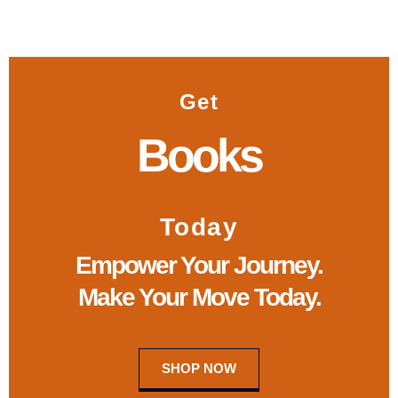
k
c
u
n
s
t
e
t
k
t
o
b
u
e
a
k
o
b
d
g
Get
o
e
i
r
k
n
a
Books
-
m
f
Today
Empower Your Journey.
Make Your Move Today.
SHOP NOW