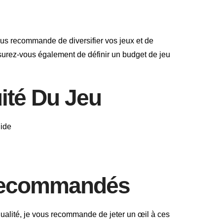
o
k
us recommande de diversifier vos jeux et de
urez-vous également de définir un budget de jeu
uité Du Jeu
lide
Recommandés
qualité, je vous recommande de jeter un œil à ces