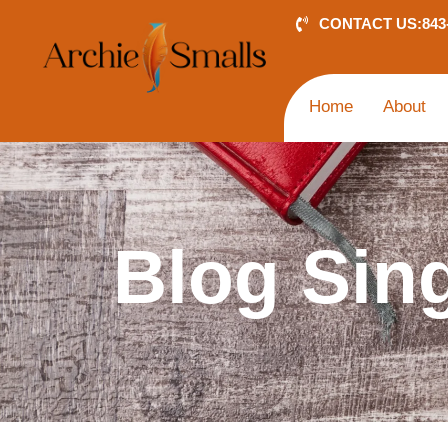
Skip
CONTACT US:
843
to
content
Home
About
Blog Sin