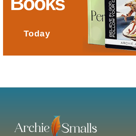
Books
Today