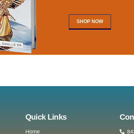
SHOP NOW
Quick Links
Con
Home
84