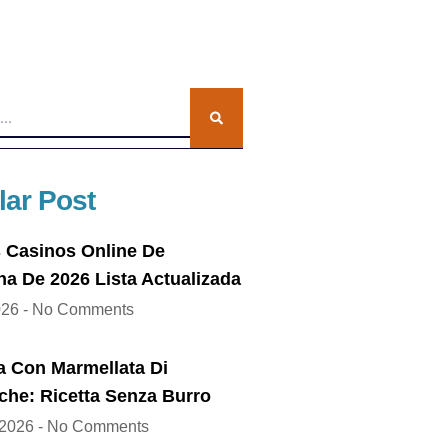
lar Post
 Casinos Online De
na De 2026 Lista Actualizada
2026
No Comments
a Con Marmellata Di
che: Ricetta Senza Burro
 2026
No Comments