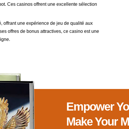
ot. Ces casinos offrent une excellente sélection
é, offrant une expérience de jeu de qualité aux
es offres de bonus attractives, ce casino est une
igne.
Empower You
Make Your M