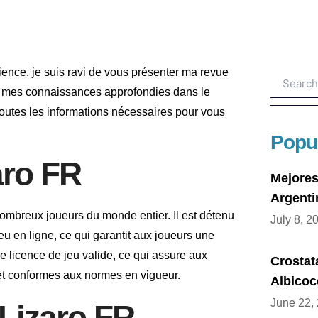
Search
ience, je suis ravi de vous présenter ma revue
de mes connaissances approfondies dans le
toutes les informations nécessaires pour vous
Popu
aro FR
Mejores
Argenti
nombreux joueurs du monde entier. Il est détenu
July 8, 
eu en ligne, ce qui garantit aux joueurs une
e licence de jeu valide, ce qui assure aux
Crostat
 et conformes aux normes en vigueur.
Albicoc
June 22,
 Lizaro FR