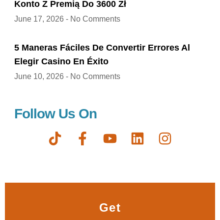
Konto Z Premią Do 3600 Zł
June 17, 2026
No Comments
5 Maneras Fáciles De Convertir Errores Al
Elegir Casino En Éxito
June 10, 2026
No Comments
Follow Us On
T
F
Y
L
I
i
a
o
i
n
k
c
u
n
s
t
e
t
k
t
o
b
u
e
a
k
o
b
d
g
Get
o
e
i
r