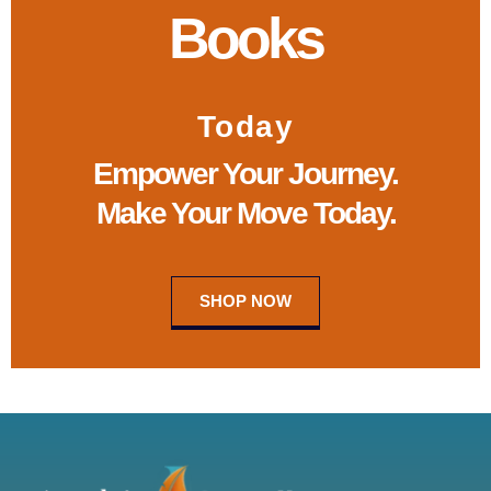
k
n
a
Books
-
m
f
Today
Empower Your Journey.
Make Your Move Today.
SHOP NOW