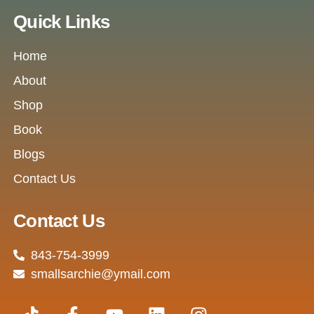
Quick Links
Home
About
Shop
Book
Blogs
Contact Us
Contact Us
843-754-3999
smallsarchie@ymail.com
T
F
Y
L
I