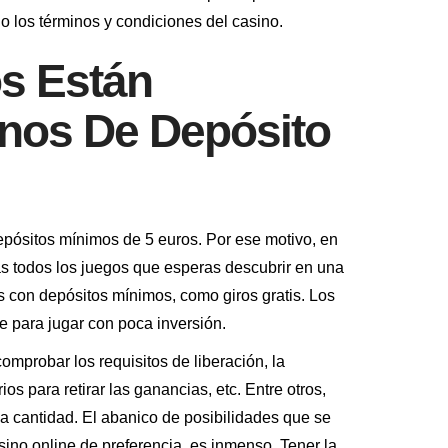
o los términos y condiciones del casino.
s Están
inos De Depósito
epósitos mínimos de 5 euros. Por ese motivo, en
s todos los juegos que esperas descubrir en una
 con depósitos mínimos, como giros gratis. Los
e para jugar con poca inversión.
omprobar los requisitos de liberación, la
os para retirar las ganancias, etc. Entre otros,
a cantidad. El abanico de posibilidades que se
ino online de preferencia, es inmenso. Tener la