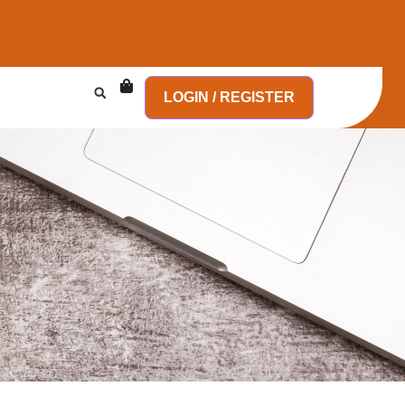
LOGIN / REGISTER