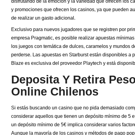
disfrutando de la emoción y la variedad que ofrecen los c
y promociones que ofrecen los casinos, ya que pueden au
de realizar un gasto adicional.
Exclusivo para nuevos jugadores que se registren por prim
empresa Pragmatic, es posible realizar apuestas mínimas 
los juegos con temática de dulces, caramelos y mundos 
perderse. Las apuestas en Starburst están disponibles a pa
Blaze es exclusiva del proveedor Playtech y está disponib
Deposita Y Retira Pes
Online Chilenos
Si estás buscando un casino que no pida demasiado com
considerar aquellos que tienen un depósito mínimo de 5 e
un depósito mínimo de 5€ implica considerar varios factor
Aunque la mayoría de los casinos y métodos de pago pop