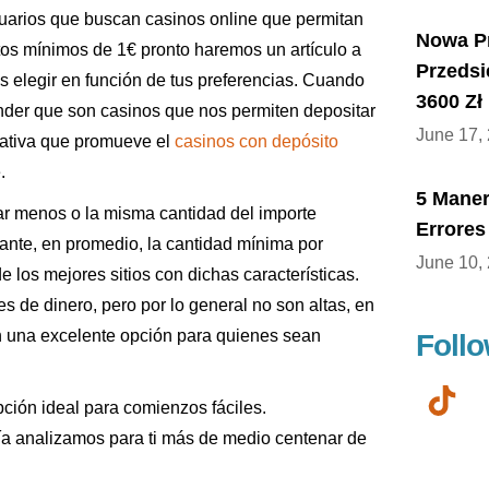
suarios que buscan casinos online que permitan
Nowa P
tos mínimos de 1€ pronto haremos un artículo a
Przedsi
s elegir en función de tus preferencias. Cuando
3600 Zł
der que son casinos que nos permiten depositar
June 17,
iativa que promueve el
casinos con depósito
.
5 Maner
ar menos o la misma cantidad del importe
Errores
nte, en promedio, la cantidad mínima por
June 10,
 los mejores sitios con dichas características.
s de dinero, pero por lo general no son altas, en
on una excelente opción para quienes sean
Foll
T
ción ideal para comienzos fáciles.
i
ía analizamos para ti más de medio centenar de
k
t