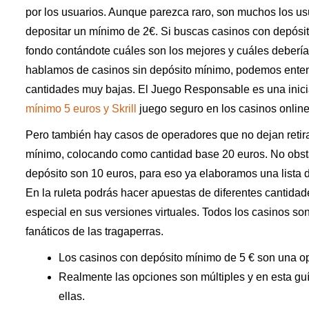
por los usuarios. Aunque parezca raro, son muchos los u
depositar un mínimo de 2€. Si buscas casinos con depósi
fondo contándote cuáles son los mejores y cuáles debería
hablamos de casinos sin depósito mínimo, podemos enten
cantidades muy bajas. El Juego Responsable es una inic
mínimo 5 euros y Skrill
juego seguro en los casinos online
Pero también hay casos de operadores que no dejan retir
mínimo, colocando como cantidad base 20 euros. No obsta
depósito son 10 euros, para eso ya elaboramos una lista de
En la ruleta podrás hacer apuestas de diferentes cantidade
especial en sus versiones virtuales. Todos los casinos s
fanáticos de las tragaperras.
Los casinos con depósito mínimo de 5 € son una op
Realmente las opciones son múltiples y en esta gu
ellas.