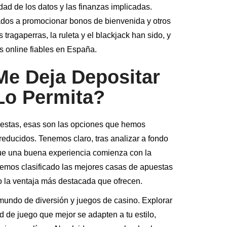
dad de los datos y las finanzas implicadas.
ados a promocionar bonos de bienvenida y otros
agaperras, la ruleta y el blackjack han sido, y
s online fiables en España.
Me Deja Depositar
Lo Permita?
puestas, esas son las opciones que hemos
ducidos. Tenemos claro, tras analizar a fondo
ue una buena experiencia comienza con la
, hemos clasificado las mejores casas de apuestas
 la ventaja más destacada que ofrecen.
undo de diversión y juegos de casino. Explorar
ad de juego que mejor se adapten a tu estilo,