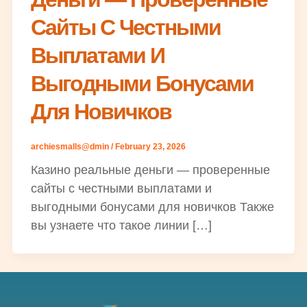
Сайты С Честными
Выплатами И
Выгодными Бонусами
Для Новичков
archiesmalls@dmin
/
February 23, 2026
Казино реальные деньги — проверенные
сайты с честными выплатами и
выгодными бонусами для новичков Также
вы узнаете что такое линии […]