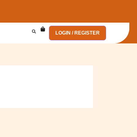
LOGIN / REGISTER