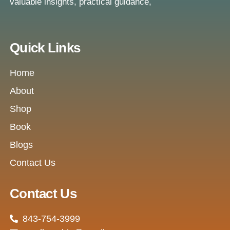
valuable insights, practical guidance,
Quick Links
Home
About
Shop
Book
Blogs
Contact Us
Contact Us
843-754-3999