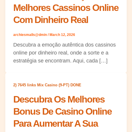
Melhores Cassinos Online
Com Dinheiro Real
archiesmalls@dmin
/
March 12, 2026
Descubra a emoção autêntica dos cassinos
online por dinheiro real, onde a sorte e a
estratégia se encontram. Aqui, cada […]
2) 7645 links Mix Casino (9-PT) DONE
Descubra Os Melhores
Bonus De Casino Online
Para Aumentar A Sua